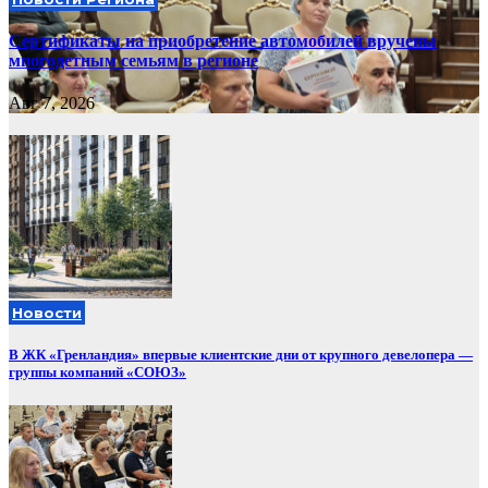
Сертификаты на приобретение автомобилей вручены
многодетным семьям в регионе
Авг 7, 2026
Новости
В ЖК «Гренландия» впервые клиентские дни от крупного девелопера —
группы компаний «СОЮЗ»