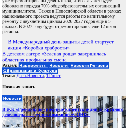
уже отремонтированы девять школ, итого за 7 лет будет
обновлено порядка 70% общеобразовательных организаций
муниципалитета. Также в Новосибирской области в рамках
национального проекта ведутся работы по капитальному
ремонту с двухлетним циклом 2026-2027 годов ещё в 5
школах. В 2027 году будут отремонтированы еще 12 школ
региона.
Навигация
В Международный день защиты детей стартует
акция «Коробка храбрости»
по
В детском лагере «Зеленая роща» завершилась
записям
областная профильная смена
Раздел:
Нацпроекты
Новости
Новости Региона
Образование и Культура
Темы:
Дзен.Новости
,
ТГпост
Похожая запись
Новости
В ЖК «Гренландия» впервые клиентские дни от крупного
девелопера — группы компаний «СОЮЗ»
Авг 7, 2026