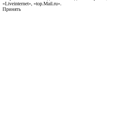
«Liveinternet», «top.Mail.ru».
Принять