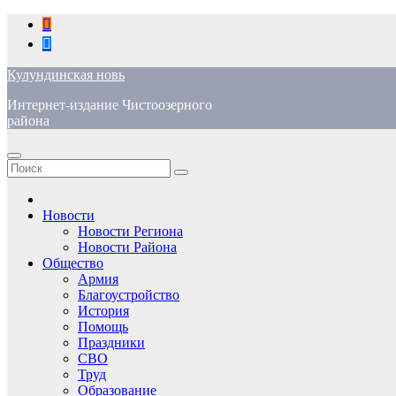
Перейти
к
содержимому
Кулундинская новь
Интернет-издание Чистоозерного
района
Новости
Новости Региона
Новости Района
Общество
Армия
Благоустройство
История
Помощь
Праздники
СВО
Труд
Образование