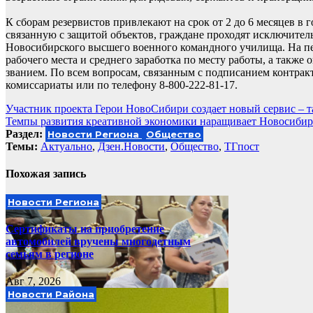
К сборам резервистов привлекают на срок от 2 до 6 месяцев в
связанную с защитой объектов, граждане проходят исключител
Новосибирского высшего военного командного училища. На пе
рабочего места и среднего заработка по месту работы, а такж
званием. По всем вопросам, связанным с подписанием контракт
комиссариаты или по телефону 8-800-222-81-17.
Навигация
Участник проекта Герои НовоСибири создает новый сервис – т
Темпы развития креативной экономики наращивает Новосибир
по
Раздел:
Новости Региона
Общество
записям
Темы:
Актуально
,
Дзен.Новости
,
Общество
,
ТГпост
Похожая запись
Новости Региона
Сертификаты на приобретение
автомобилей вручены многодетным
семьям в регионе
Авг 7, 2026
Новости Района