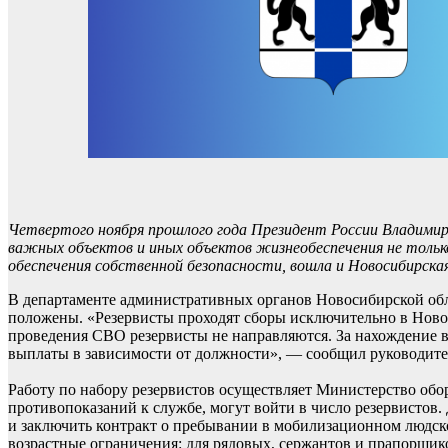
Четвертого ноября прошлого года Президент России Владимир
важных объектов и иных объектов жизнеобеспечения не только в
обеспечения собственной безопасности, вошла и Новосибирск
В департаменте административных органов Новосибирской облас
положены. «Резервисты проходят сборы исключительно в Новос
проведения СВО резервисты не направляются. За нахождение в
выплаты в зависимости от должности», — сообщил руководите
Работу по набору резервистов осуществляет Министерство об
противопоказаний к службе, могут войти в число резервистов
и заключить контракт о пребывании в мобилизационном людск
возрастные ограничения: для рядовых, сержантов и прапорщик