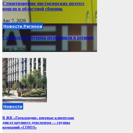
Стихотворения чистоозерских поэтесс
вошли в областной сборник
Авг 7, 2026
Новости Региона
Строителей региона поздравили в регионе
Авг 6, 2026
Новости
В ЖК «Гренландия» впервые клиентские
дни от крупного девелопера — группы
компаний «СОЮЗ»