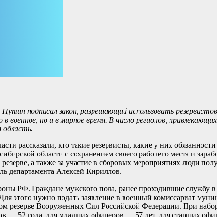
 Путин подписал закон, разрешающий использовать резервисто
 военное, но и в мирное время. В число регионов, привлекающих
ая область.
ти рассказали, кто такие резервисты, какие у них обязанности
ибирской области с сохранением своего рабочего места и зараб
 резерве, а также за участие в сборовых мероприятиях люди по
ль департамента Алексей Кириллов.
ороны РФ. Граждане мужского пола, ранее проходившие службу 
. Для этого нужно подать заявление в военный комиссариат мун
ом резерве Вооруженных Сил Российской Федерации. При наборе
ов — 52 года, для младших офицеров — 57 лет, для старших офи