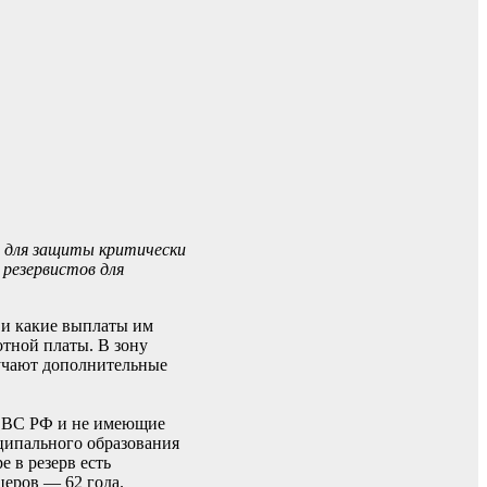
в для защиты критически
 резервистов для
 и какие выплаты им
отной платы. В зону
лучают дополнительные
в ВС РФ и не имеющие
иципального образования
 в резерв есть
церов — 62 года.