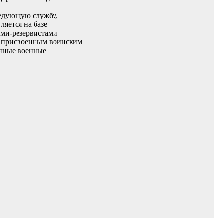
ледующую службу,
яется на базе
ами-резервистами
 с присвоенным воинским
онные военные