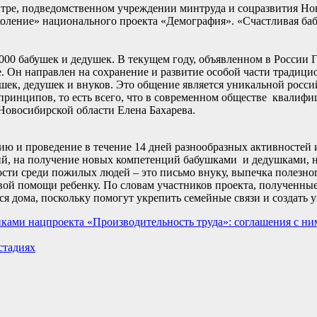
тре, подведомственном учреждении минтруда и соцразвития Но
ление» национального проекта «Демография». «Счастливая бабу
000 бабушек и дедушек. В текущем году, объявленном в России Г
е. Он направлен на сохранение и развитие особой части традиц
шек, дедушек и внуков. Это общение является уникальной росси
 принципов, то есть всего, что в современном обществе квалиф
 Новосибирской области Елена Бахарева.
ию и проведение в течение 14 дней разнообразных активностей 
й, на получение новых компетенций бабушками и дедушками, 
ти среди пожилых людей – это письмо внуку, выпечка полезног
ой помощи ребенку. По словам участников проекта, полученные
я дома, поскольку помогут укрепить семейные связи и создать 
ками нацпроекта «Производительность труда»: соглашения с ни
стадиях