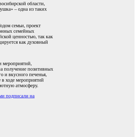
восибирской области,
шка» – одна из таких
одом семьи, проект
ионных семейных
йской ценностью, так как
ицируется как духовный
и мероприятий,
на получение позитивных
о и вкусного печенья,
 в ходе мероприятий
уютную атмосферу.
ми подписали на