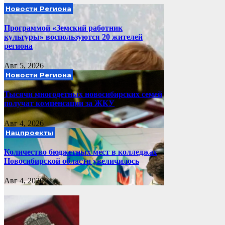
Новости Региона
Программой «Земский работник
культуры» воспользуются 20 жителей
региона
Авг 5, 2026
Новости Региона
Тысячи многодетных новосибирских семей
получат компенсации за ЖКУ
Авг 4, 2026
Нацпроекты
Количество бюджетных мест в колледжах
Новосибирской области увеличилось
Авг 4, 2026