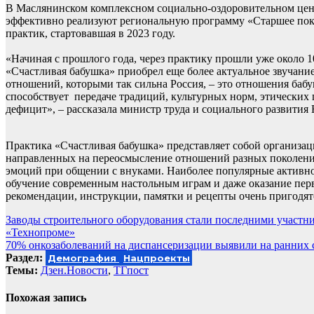
В Маслянинском комплексном социально-оздоровительном цен
эффективно реализуют региональную программу «Старшее поко
практик, стартовавшая в 2023 году.
«Начиная с прошлого года, через практику прошли уже около 1
«Счастливая бабушка» приобрел еще более актуальное звучани
отношений, которыми так сильна Россия, – это отношения бабу
способствует передаче традиций, культурных норм, этических
дефицит», – рассказала министр труда и социального развития
Практика «Счастливая бабушка» представляет собой организац
направленных на переосмысление отношений разных поколени
эмоций при общении с внуками. Наиболее популярные активнос
обучение современным настольным играм и даже оказание перв
рекомендации, инструкции, памятки и рецепты очень пригодятс
Навигация
Заводы строительного оборудования стали последними участни
«Технопроме»
по
70% онкозаболеваний на диспансеризации выявили на ранних 
записям
Раздел:
Демография
Нацпроекты
Темы:
Дзен.Новости
,
ТГпост
Похожая запись