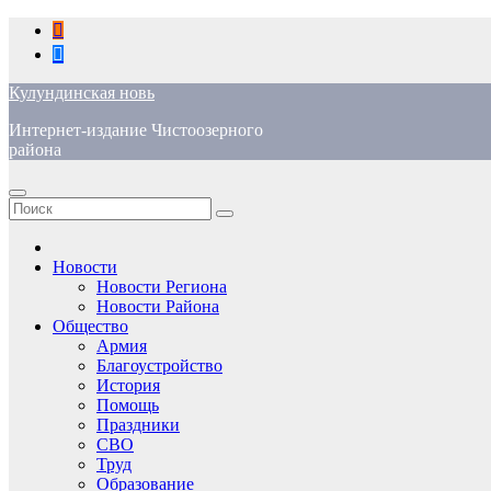
Перейти
к
содержимому
Кулундинская новь
Интернет-издание Чистоозерного
района
Новости
Новости Региона
Новости Района
Общество
Армия
Благоустройство
История
Помощь
Праздники
СВО
Труд
Образование