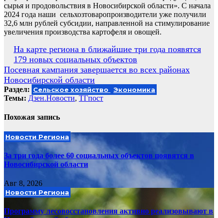
сырья и продовольствия в Новосибирской области». С начала
2024 года наши сельхозтоваропроизводители уже получили
32,6 млн рублей субсидии, направленной на стимулирование
увеличения производства картофеля и овощей.
Навигация
На карте региона в ближайшие три года появятся
179 новых социальных объектов
по
Посевная кампания завершается во всех районах
записям
Новосибирской области
Раздел:
Сельское хозяйство
Экономика
Темы:
Дзен.Новости
,
ТГпост
Похожая запись
Новости Региона
За три года более 60 социальных объектов появятся в
Новосибирской области
Авг 8, 2026
Новости Региона
Программу лесовосстановления активно реализовывают в