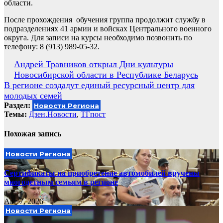
области.
После прохождения обучения группа продолжит службу в
подразделениях 41 армии и войсках Центрального военного
округа. Для записи на курсы необходимо позвонить по
телефону: 8 (913) 989-05-32.
Навигация
Андрей Травников открыл Дни культуры
Новосибирской области в Республике Беларусь
по
В регионе создадут единый ресурсный центр для
записям
молодых семей
Раздел:
Новости Региона
Темы:
Дзен.Новости
,
ТГпост
Похожая запись
Новости Региона
Сертификаты на приобретение автомобилей вручены
многодетным семьям в регионе
Авг 7, 2026
Новости Региона