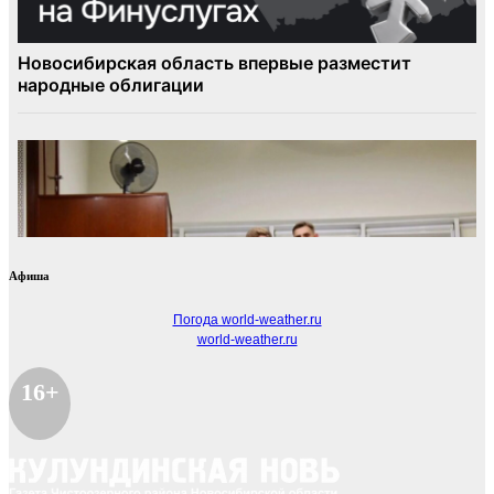
Афиша
Погода world-weather.ru
world-weather.ru
16+