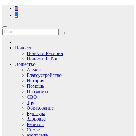
Перейти
к
содержимому
Новости
Новости Региона
Новости Района
Общество
Армия
Благоустройство
История
Помощь
Праздники
СВО
Труд
Образование
Культура
Здоровье
Религия
Спорт
Молодежь