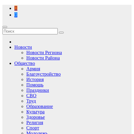
Перейти
к
содержимому
Новости
Новости Региона
Новости Района
Общество
Армия
Благоустройство
История
Помощь
Праздники
СВО
Труд
Образование
Культура
Здоровье
Религия
Спорт
Молодежь