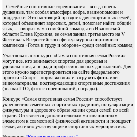
– Семейные спортивные соревнования – всегда очень
душевные, там особая атмосфера добра, взаимопомощи и
поддержки. Это настоящий праздник для спортивных семей,
который объединяет взрослых, детей, помогает найти общий
язык, – говорит мама семейной команды из Ивановской
области Елена Крохина, ее семья заняла третье место на V
Фестиваль Всероссийского физкультурно-спортивного
комплекса «Готов к труду и обороне» среди семейных команд.
Участвовать в конкурсе «Самая спортивная семья России»
могут все, кто занимается спортом для здоровья и
удовольствия, а не ради профессиональных достижений. Для
этого нужно зарегистрироваться на сайте федерального
проекта «Спорт – норма жизни» и загрузить фото- или
видеоматериалы, подтверждающие спортивные достижения
(значки ГТО, фото с соревнований, награды).
Конкурс «Самая спортивная семья России» способствует
укреплению семейных спортивных традиций, популяризации
физкультуры и здорового образа жизни среди семей по всей
стране. Он является дополнительным мотивационным
элементом к совместной физической активности и поощряет
семьи, активно участвующие в спортивных мероприятиях.
Источник:
“Комсомольская правда”