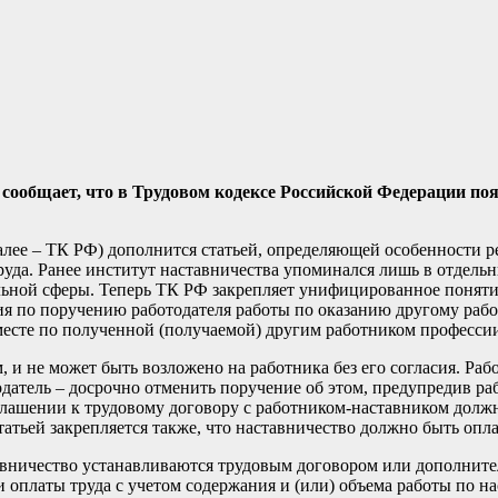
сообщает, что в Трудовом кодексе Российской Федерации по
алее – ТК РФ) дополнится статьей, определяющей особенности р
уда. Ранее институт наставничества упоминался лишь в отдельн
ьной сферы. Теперь ТК РФ закрепляет унифицированное понятие
ия по поручению работодателя работы по оказанию другому раб
месте по полученной (получаемой) другим работником профессии
е может быть возложено на работника без его согласия. Рабо
одатель – досрочно отменить поручение об этом, предупредив ра
глашении к трудовому договору с работником-наставником долж
атьей закрепляется также, что наставничество должно быть опл
тавничество устанавливаются трудовым договором или дополнит
 оплаты труда с учетом содержания и (или) объема работы по на