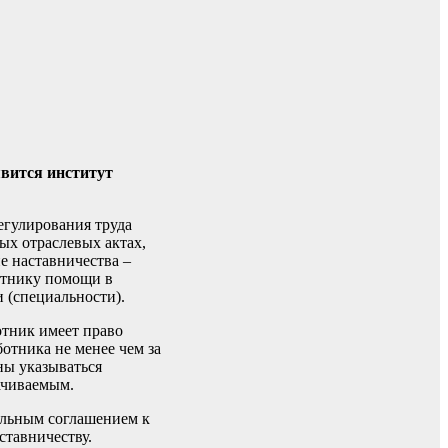
явится институт
егулирования труда
ых отраслевых актах,
 наставничества –
отнику помощи в
 (специальности).
тник имеет право
ботника не менее чем за
ны указываться
ачиваемым.
ельным соглашением к
ставничеству.