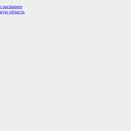
ью расширен
скую область