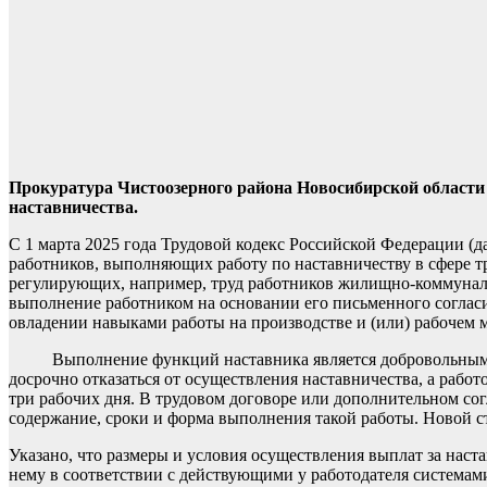
Прокуратура Чистоозерного района Новосибирской области 
наставничества.
С 1 марта 2025 года Трудовой кодекс Российской Федерации (д
работников, выполняющих работу по наставничеству в сфере тр
регулирующих, например, труд работников жилищно-коммунал
выполнение работником на основании его письменного соглас
овладении навыками работы на производстве и (или) рабочем 
Выполнение функций наставника является добровольным, и н
досрочно отказаться от осуществления наставничества, а работ
три рабочих дня. В трудовом договоре или дополнительном со
содержание, сроки и форма выполнения такой работы. Новой ст
Указано, что размеры и условия осуществления выплат за нас
нему в соответствии с действующими у работодателя системами