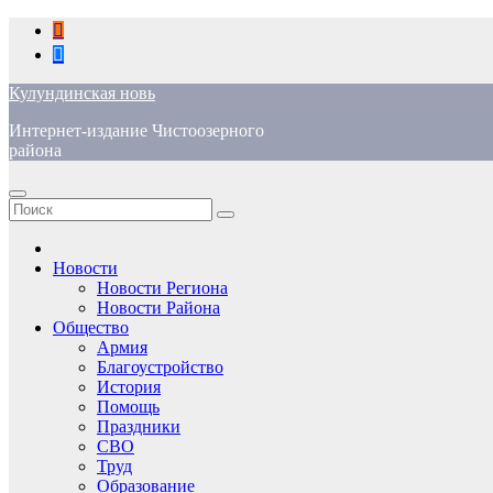
Перейти
к
содержимому
Кулундинская новь
Интернет-издание Чистоозерного
района
Новости
Новости Региона
Новости Района
Общество
Армия
Благоустройство
История
Помощь
Праздники
СВО
Труд
Образование