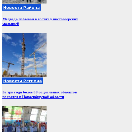
Новости Района
Медведь побывал в гостях у чистоозерских
малышей
Новости Региона
За три года более 60 социальных объектов
появятся в Новосибирской области