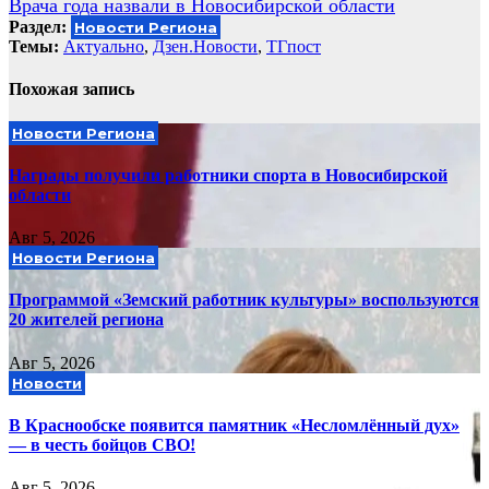
Врача года назвали в Новосибирской области
записям
Раздел:
Новости Региона
Темы:
Актуально
,
Дзен.Новости
,
ТГпост
Похожая запись
Новости Региона
Награды получили работники спорта в Новосибирской
области
Авг 5, 2026
Новости Региона
Программой «Земский работник культуры» воспользуются
20 жителей региона
Авг 5, 2026
Новости
В Краснообске появится памятник «Несломлённый дух»
— в честь бойцов СВО!
Авг 5, 2026