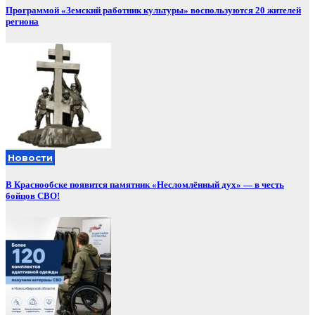
Программой «Земский работник культуры» воспользуются 20 жителей
региона
Новости
В Краснообске появится памятник «Несломлённый дух» — в честь
бойцов СВО!