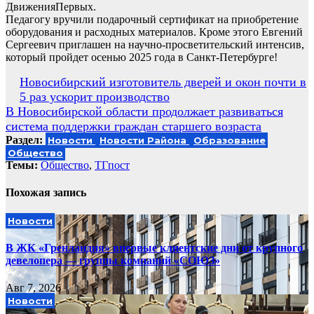
ДвиженияПервых.
Педагогу вручили подарочный сертификат на приобретение
оборудования и расходных материалов. Кроме этого Евгений
Сергеевич приглашен на научно-просветительский интенсив,
который пройдет осенью 2025 года в Санкт-Петербурге!
Навигация
Новосибирский изготовитель дверей и окон почти в
5 раз ускорит производство
по
В Новосибирской области продолжает развиваться
записям
система поддержки граждан старшего возраста
Раздел:
Новости
Новости Района
Образование
Общество
Темы:
Общество
,
ТГпост
Похожая запись
Новости
В ЖК «Гренландия» впервые клиентские дни от крупного
девелопера — группы компаний «СОЮЗ»
Авг 7, 2026
Новости