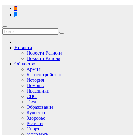
Перейти
к
содержимому
Новости
Новости Региона
Новости Района
Общество
Армия
Благоустройство
История
Помощь
Праздники
СВО
Труд
Образование
Культура
Здоровье
Религия
Спорт
Молодежь