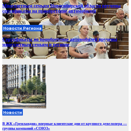
Многодетным семьям Новосибирской области вручены
сертификаты на приобретение автомобилей
Авг 7, 2026
Новости Региона
Сертификаты на приобретение автомобилей вручены
многодетным семьям в регионе
Авг 7, 2026
Новости
В ЖК «Гренландия» впервые клиентские дни от крупного девелопера —
группы компаний «СОЮЗ»