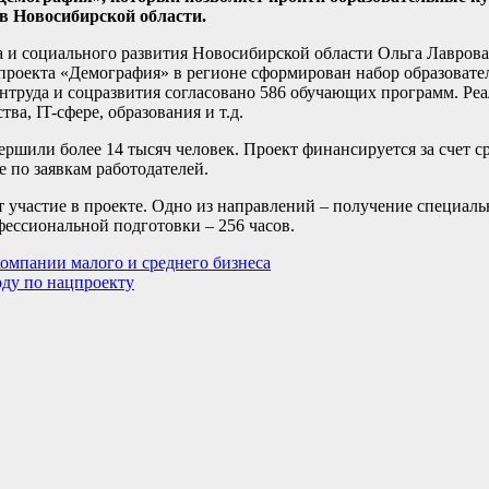
в Новосибирской области.
 и социального развития Новосибирской области Ольга Лаврова 
проекта «Демография» в регионе сформирован набор образовате
нтруда и соцразвития согласовано 586 обучающих программ. Ре
а, IT-сфере, образования и т.д.
вершили более 14 тысяч человек. Проект финансируется за счет с
е по заявкам работодателей.
участие в проекте. Одно из направлений – получение специальн
фессиональной подготовки – 256 часов.
омпании малого и среднего бизнеса
оду по нацпроекту