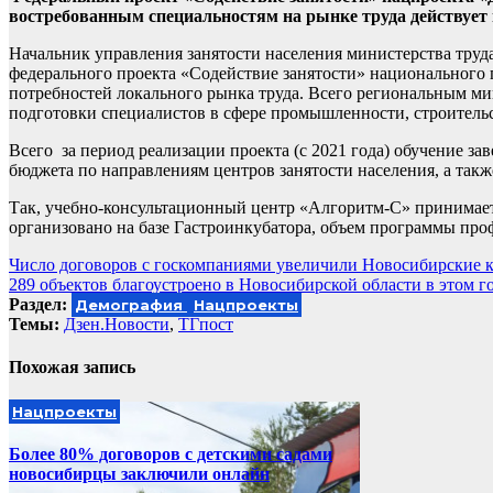
востребованным специальностям на рынке труда действует 
Начальник управления занятости населения министерства труда
федерального проекта «Содействие занятости» национального 
потребностей локального рынка труда. Всего региональным ми
подготовки специалистов в сфере промышленности, строительств
Всего за период реализации проекта (с 2021 года) обучение за
бюджета по направлениям центров занятости населения, а такж
Так, учебно-консультационный центр «Алгоритм-С» принимает 
организовано на базе Гастроинкубатора, объем программы про
Навигация
Число договоров с госкомпаниями увеличили Новосибирские к
289 объектов благоустроено в Новосибирской области в этом г
по
Раздел:
Демография
Нацпроекты
записям
Темы:
Дзен.Новости
,
ТГпост
Похожая запись
Нацпроекты
Более 80% договоров с детскими садами
новосибирцы заключили онлайн