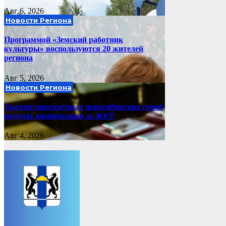
Авг 6, 2026
Новости Региона
Программой «Земский работник
культуры» воспользуются 20 жителей
региона
Авг 5, 2026
Новости Региона
Тысячи многодетных новосибирских семей
получат компенсации за ЖКУ
Авг 4, 2026