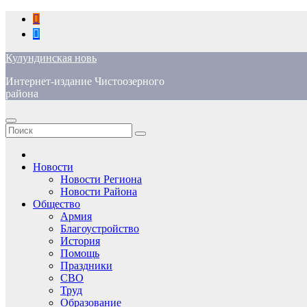
Перейти
к
содержимому
Кулундинская новь
Интернет-издание Чистоозерного
района
Новости
Новости Региона
Новости Района
Общество
Армия
Благоустройство
История
Помощь
Праздники
СВО
Труд
Образование