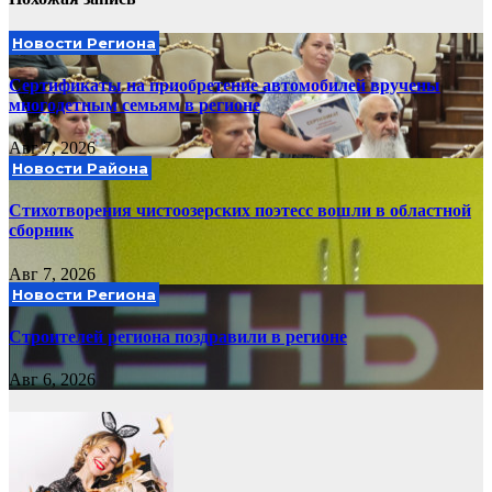
Новости Региона
Сертификаты на приобретение автомобилей вручены
многодетным семьям в регионе
Авг 7, 2026
Новости Района
Стихотворения чистоозерских поэтесс вошли в областной
сборник
Авг 7, 2026
Новости Региона
Строителей региона поздравили в регионе
Авг 6, 2026