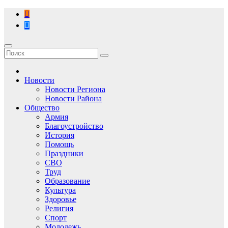
Перейти
к
содержимому
Новости
Новости Региона
Новости Района
Общество
Армия
Благоустройство
История
Помощь
Праздники
СВО
Труд
Образование
Культура
Здоровье
Религия
Спорт
Молодежь