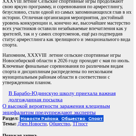
XXXVIII летние Сельские спортивные игры продолжают
свою яркую программу, и соревнования по армрестлингу,
безусловно, стали одной из самых запоминающихся глав в их
истории. Отличная организация мероприятия, достойный
уровень конкуренции и, конечно же, высочайшее мастерство
всех участников оставили незабываемые впечатления как у
зрителей, так и у самих спортсменов, ещё раз подтвердив
статус армрестлинга как зрелищного и эмоционального вида
спорта.
Напомним, XXXVIII летние сельские спортивные игры
Новосибирской области в 2026 году проходят с мая по июль.
Ключевые финальные соревнования по различным видам
спорта и дисциплинам распределены по нескольким
муниципальным районам области в соответствии с
утвержденным планом.
Навигация
В Барабо-Юдинскую школу приехала важная
долгожданная посылка
по
О высокой вероятности заражения клещевым
записям
энцефалитом предупреждают эксперты
Раздел:
Новости Района
Общество
Спорт
Темы:
Дзен.Новости
,
Общество
,
ТГпост
Похожая запись