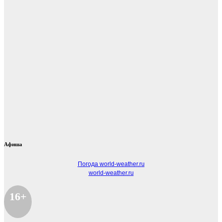
Афиша
Погода world-weather.ru
world-weather.ru
16+