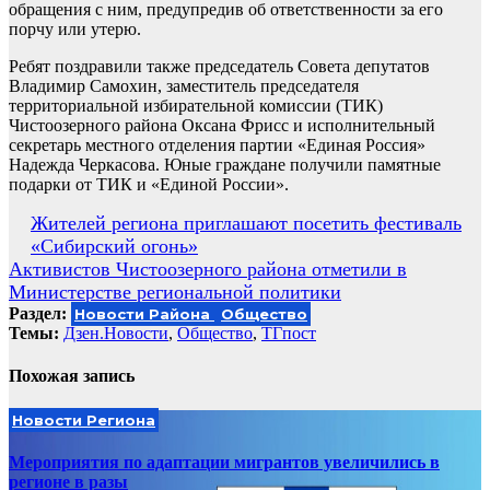
обращения с ним, предупредив об ответственности за его
порчу или утерю.
Ребят поздравили также председатель Совета депутатов
Владимир Самохин, заместитель председателя
территориальной избирательной комиссии (ТИК)
Чистоозерного района Оксана Фрисс и исполнительный
секретарь местного отделения партии «Единая Россия»
Надежда Черкасова. Юные граждане получили памятные
подарки от ТИК и «Единой России».
Навигация
Жителей региона приглашают посетить фестиваль
«Сибирский огонь»
по
Активистов Чистоозерного района отметили в
записям
Министерстве региональной политики
Раздел:
Новости Района
Общество
Темы:
Дзен.Новости
,
Общество
,
ТГпост
Похожая запись
Новости Региона
Мероприятия по адаптации мигрантов увеличились в
регионе в разы