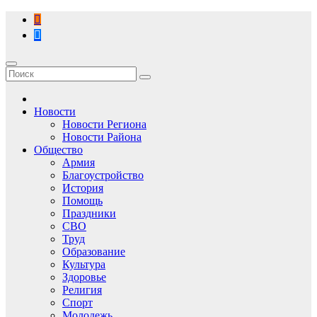
Перейти
к
содержимому
Новости
Новости Региона
Новости Района
Общество
Армия
Благоустройство
История
Помощь
Праздники
СВО
Труд
Образование
Культура
Здоровье
Религия
Спорт
Молодежь