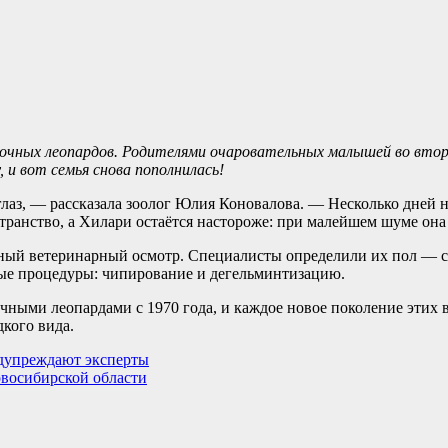
очных леопардов. Родителями очаровательных малышей во втор
, и вот семья снова пополнилась!
лаз, — рассказала зоолог Юлия Коновалова. — Несколько дней 
ранство, а Хилари остаётся настороже: при малейшем шуме она 
ный ветеринарный осмотр. Специалисты определили их пол — с
мые процедуры: чипирование и дегельминтизацию.
очными леопардами с 1970 года, и каждое новое поколение эти
дкого вида.
дупреждают эксперты
овосибирской области