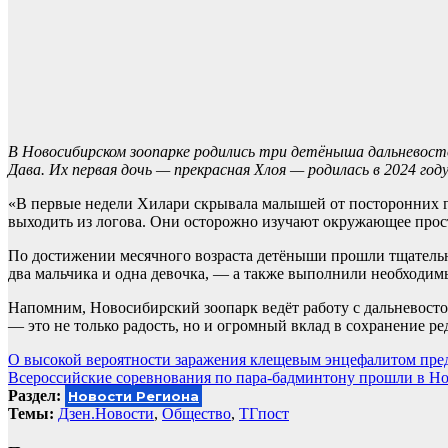
В Новосибирском зоопарке родились три детёныша дальневост
Дава. Их первая дочь — прекрасная Хлоя — родилась в 2024 году
«В первые недели Хилари скрывала малышей от посторонних г
выходить из логова. Они осторожно изучают окружающее прост
По достижении месячного возраста детёныши прошли тщатель
два мальчика и одна девочка, — а также выполнили необходи
Напомним, Новосибирский зоопарк ведёт работу с дальневост
— это не только радость, но и огромный вклад в сохранение ре
Навигация
О высокой вероятности заражения клещевым энцефалитом пре
Всероссийские соревнования по пара-бадминтону прошли в Н
по
Раздел:
Новости Региона
записям
Темы:
Дзен.Новости
,
Общество
,
ТГпост