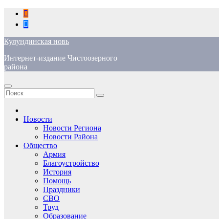
Перейти
к
содержимому
Кулундинская новь
Интернет-издание Чистоозерного
района
Новости
Новости Региона
Новости Района
Общество
Армия
Благоустройство
История
Помощь
Праздники
СВО
Труд
Образование