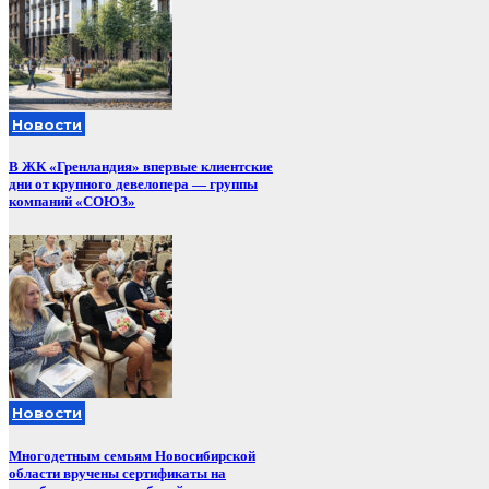
Новости
В ЖК «Гренландия» впервые клиентские
дни от крупного девелопера — группы
компаний «СОЮЗ»
Новости
Многодетным семьям Новосибирской
области вручены сертификаты на