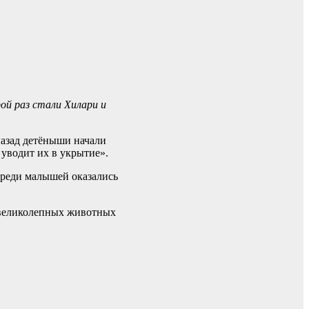
ой раз стали Хилари и
назад детёныши начали
уводит их в укрытие».
реди малышей оказались
х великолепных животных