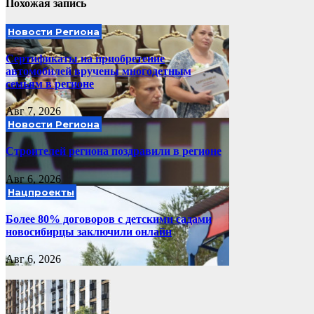
Похожая запись
Новости Региона
Сертификаты на приобретение
автомобилей вручены многодетным
семьям в регионе
Авг 7, 2026
Новости Региона
Строителей региона поздравили в регионе
Авг 6, 2026
Нацпроекты
Более 80% договоров с детскими садами
новосибирцы заключили онлайн
Авг 6, 2026